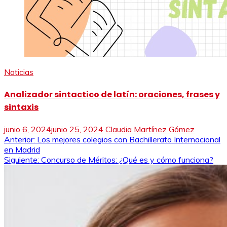
Noticias
Analizador sintactico de latín: oraciones, frases y
sintaxis
junio 6, 2024
junio 25, 2024
Claudia Martínez Gómez
Navegación
Anterior:
Los mejores colegios con Bachillerato Internacional
en Madrid
de
Siguiente:
Concurso de Méritos: ¿Qué es y cómo funciona?
entradas