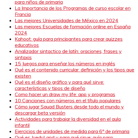
para niños de primaria
La Importancia de los Programas de curso escolar en
Francia
Las mejores Universidades de México en 2024
Las mejores Escuelas de formación online en España
2024
Kahoot: guía para principantes para crear quizzes
educativos
Analizador sintactico de latín: oraciones, frases y
sintaxis
15 Juegos para enseñar los números en inglés
Qué es el contenido curricular: definición y los tipos que
existen
Qué es el diseño gráfico y para qué sirve:
características y tipos de diseño
Como hacer un draw my life: app y programas
10 Canciones con números en el título populares
Cómo jugar Squad Busters desde todo el mundo y
descargar beta versión
Actividades para trabajar la diversidad en el aula
infantil
Ejercicios de unidades de medida para 6º de primaria
Qué es JueduLand y para qué sirve: guía para