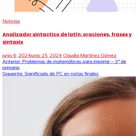
Noticias
Analizador sintactico de latín: oraciones, frases y
sintaxis
junio 6, 2024
junio 25, 2024
Claudia Martínez Gómez
Navegación
Anterior:
Problemas de matemáticas para imprimir – 3º de
primaria
de
Siguiente:
Significado de PC en notas finales
entradas