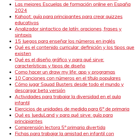
Las mejores Escuelas de formación online en España
2024
Kahoot: guía para principantes para crear quizzes
educativos
Analizador sintactico de latín: oraciones, frases y
sintaxis
15 Juegos para enseñar los números en inglés
Qué es el contenido curricular: definición y los tipos que
existen
Qué es el diseño gráfico y para qué sirve:
características y tipos de diseño
Como hacer un draw my life: app y programas
10 Canciones con números en el título populares
Cómo jugar Squad Busters desde todo el mundo y
descargar beta versión
Actividades para trabajar la diversidad en el aula
infantil
Ejercicios de unidades de medida para 6º de primaria
Qué es JueduLand y para qué sirve: guía para
principiantes
Comprensión lectora 5º primaria divertida
Fichas para trabajar la amistad en infantil con