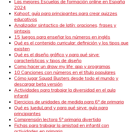
Las mejores Escuelas de formación online en España
2024
Kahoot: guía para principantes para crear quizzes
educativos
Analizador sintactico de latín: oraciones, frases y
sintaxis
15 Juegos para enseñar los números en inglés
Qué es el contenido curricular: definición y los tipos que
existen
Qué es el diseño gráfico y para qué sirve:
características y tipos de diseño
Como hacer un draw my life: app y programas
10 Canciones con números en el título populares
Cómo jugar Squad Busters desde todo el mundo y
descargar beta versión
Actividades para trabajar la diversidad en el aula
infantil
Ejercicios de unidades de medida para 6º de primaria
Qué es JueduLand y para qué sirve: guía para
principiantes
Comprensión lectora 5º primaria divertida
Fichas para trabajar la amistad en infantil con
actividades en primaria