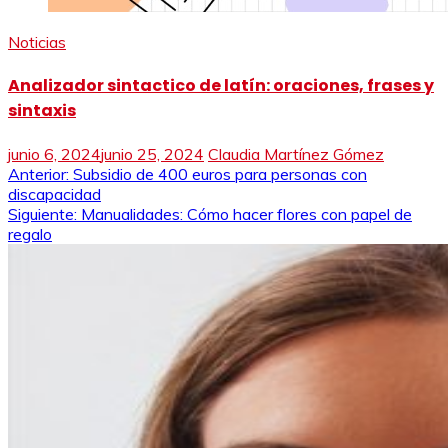
Noticias
Analizador sintactico de latín: oraciones, frases y
sintaxis
junio 6, 2024
junio 25, 2024
Claudia Martínez Gómez
Navegación
Anterior:
Subsidio de 400 euros para personas con
discapacidad
de
Siguiente:
Manualidades: Cómo hacer flores con papel de
regalo
entradas