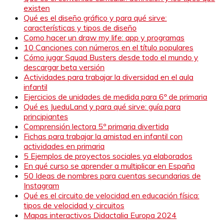
existen
Qué es el diseño gráfico y para qué sirve:
características y tipos de diseño
Como hacer un draw my life: app y programas
10 Canciones con números en el título populares
Cómo jugar Squad Busters desde todo el mundo y
descargar beta versión
Actividades para trabajar la diversidad en el aula
infantil
Ejercicios de unidades de medida para 6º de primaria
Qué es JueduLand y para qué sirve: guía para
principiantes
Comprensión lectora 5º primaria divertida
Fichas para trabajar la amistad en infantil con
actividades en primaria
5 Ejemplos de proyectos sociales ya elaborados
En qué curso se aprender a multiplicar en España
50 Ideas de nombres para cuentas secundarias de
Instagram
Qué es el circuito de velocidad en educación física:
tipos de velocidad y circuitos
Mapas interactivos Didactalia Europa 2024