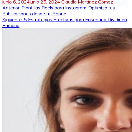
junio 6, 2024
junio 25, 2024
Claudia Martínez Gómez
Navegación
Anterior:
Plantillas Reels para Instagram: Optimiza tus
Publicaciones desde tu iPhone
de
Siguiente:
5 Estrategias Efectivas para Enseñar a Dividir en
Primaria
entradas