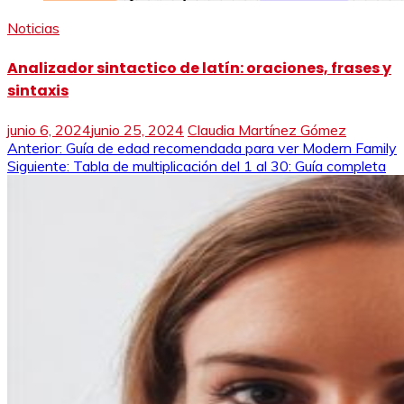
Noticias
Analizador sintactico de latín: oraciones, frases y
sintaxis
junio 6, 2024
junio 25, 2024
Claudia Martínez Gómez
Navegación
Anterior:
Guía de edad recomendada para ver Modern Family
Siguiente:
Tabla de multiplicación del 1 al 30: Guía completa
de
entradas