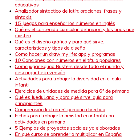
educativos
Analizador sintactico de latín: oraciones, frases y
sintaxis
15 Juegos para enseñar los números en inglés
Qué es el contenido curricular: definición y los tipos que
existen
Qué es el diseño gráfico y para qué sirve:
características y tipos de diseño
Como hacer un draw my life: app y programas
10 Canciones con números en el título populares
Cómo jugar Squad Busters desde todo el mundo y
descargar beta versión
Actividades para trabajar la diversidad en el aula
infantil
Ejercicios de unidades de medida para 6º de primaria
Qué es JueduLand y para qué sirve: guía para
principiantes
Comprensión lectora 5º primaria divertida
Fichas para trabajar la amistad en infantil con
actividades en primaria
5 Ejemplos de proyectos sociales ya elaborados
En qué curso se aprender a multiplicar en España