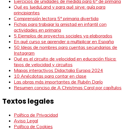
Ejercicios de unidades de medida para 6º de primaria
Qué es JueduLand y para qué sirve: guía para
principiantes
Comprensión lectora 5º primaria divertida
Fichas para trabajar la amistad en infantil con
actividades en primaria
5 Ejemplos de proyectos sociales ya elaborados
En qué curso se aprender a multiplicar en España
50 Ideas de nombres para cuentas secundarias de
Instagram
Qué es el circuito de velocidad en educación física:
tipos de velocidad y circuitos
Mapas interactivos Didactalia Europa 2024
10 Anécdotas para contar en clase
Las obras más importantes de Rubén Darío
Resumen conciso de A Christmas Carol por capítulos
Textos legales
Política de Privacidad
Aviso Legal
Política de Cookies