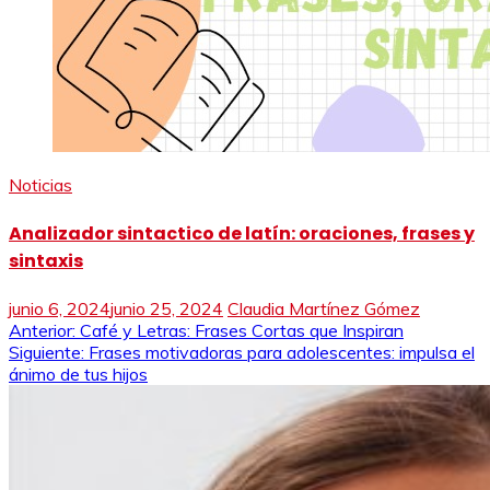
Noticias
Analizador sintactico de latín: oraciones, frases y
sintaxis
junio 6, 2024
junio 25, 2024
Claudia Martínez Gómez
Navegación
Anterior:
Café y Letras: Frases Cortas que Inspiran
Siguiente:
Frases motivadoras para adolescentes: impulsa el
de
ánimo de tus hijos
entradas