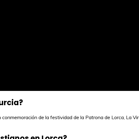
urcia?
 conmemoración de la festividad de la Patrona de Lorca, La Virg
istianos en Lorca?