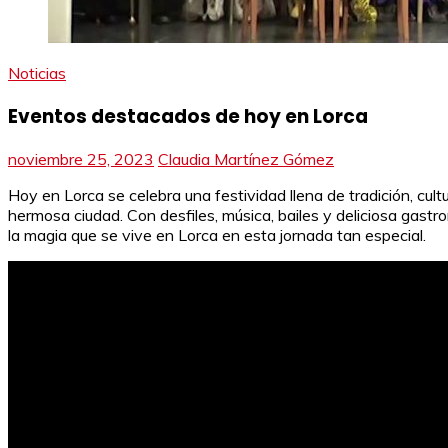
Noticias
Eventos destacados de hoy en Lorca
noviembre 25, 2023
Claudia Martínez Gómez
Hoy en Lorca se celebra una festividad llena de tradición, cul
hermosa ciudad. Con desfiles, música, bailes y deliciosa gast
la magia que se vive en Lorca en esta jornada tan especial.