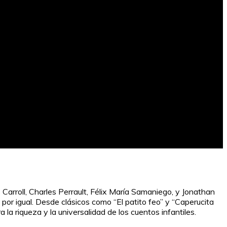
arroll, Charles Perrault, Félix María Samaniego, y Jonathan
por igual. Desde clásicos como “El patito feo” y “Caperucita
 la riqueza y la universalidad de los cuentos infantiles.