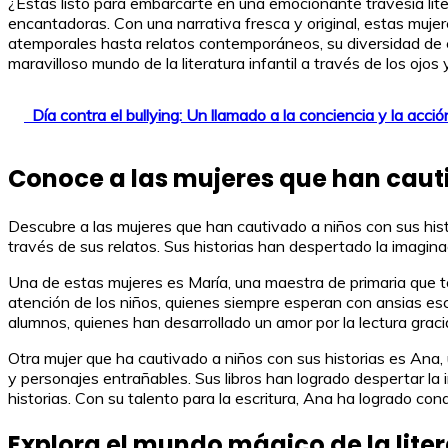
¿Estás listo para embarcarte en una emocionante travesía liter
encantadoras. Con una narrativa fresca y original, estas mujer
atemporales hasta relatos contemporáneos, su diversidad de est
maravilloso mundo de la literatura infantil a través de los ojos
Día contra el bullying: Un llamado a la conciencia y la acció
Conoce a las mujeres que han cauti
Descubre a las mujeres que han cautivado a niños con sus his
través de sus relatos. Sus historias han despertado la imaginaci
Una de estas mujeres es María, una maestra de primaria que t
atención de los niños, quienes siempre esperan con ansias escu
alumnos, quienes han desarrollado un amor por la lectura gracia
Otra mujer que ha cautivado a niños con sus historias es Ana,
y personajes entrañables. Sus libros han logrado despertar l
historias. Con su talento para la escritura, Ana ha logrado con
Explora el mundo mágico de la liter