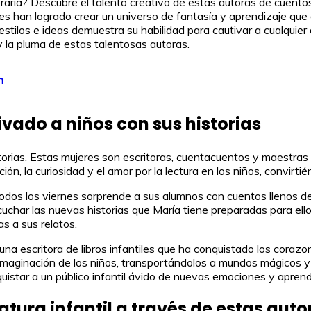
aria? Descubre el talento creativo de estas autoras de cuentos 
es han logrado crear un universo de fantasía y aprendizaje que d
ilos e ideas demuestra su habilidad para cautivar a cualquier a
 y la pluma de estas talentosas autoras.
n
vado a niños con sus historias
torias. Estas mujeres son escritoras, cuentacuentos y maestra
ón, la curiosidad y el amor por la lectura en los niños, convirtié
odos los viernes sorprende a sus alumnos con cuentos llenos d
char las nuevas historias que María tiene preparadas para ellos
s a sus relatos.
 una escritora de libros infantiles que ha conquistado los cora
a imaginación de los niños, transportándolos a mundos mágicos y
quistar a un público infantil ávido de nuevas emociones y aprend
atura infantil a través de estas au