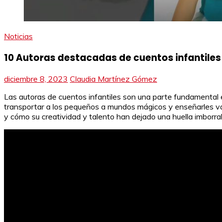
Noticias
10 Autoras destacadas de cuentos infantiles
diciembre 8, 2023
Claudia Martínez Gómez
Las autoras de cuentos infantiles son una parte fundamental en
transportar a los pequeños a mundos mágicos y enseñarles valio
y cómo su creatividad y talento han dejado una huella imborra