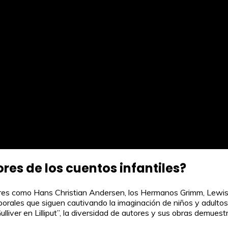
res de los cuentos infantiles?
res como Hans Christian Andersen, los Hermanos Grimm, Lewis C
porales que siguen cautivando la imaginación de niños y adultos 
iver en Lilliput”, la diversidad de autores y sus obras demuestra