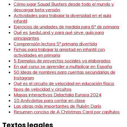
Cómo jugar Squad Busters desde todo el mundo y
descargar beta versión
Actividades para trabajar la diversidad en el aula
infantil
Ejercicios de unidades de medida para 6º de primaria
Qué es JueduLand y para qué sirve: guía para
principiantes
Comprensión lectora 5º primaria divertida
Fichas para trabajar la amistad en infantil con
actividades en primaria
5 Ejemplos de proyectos sociales ya elaborados
En qué curso se aprender a multiplicar en España
50 Ideas de nombres para cuentas secundarias de
Instagram
Qué es el circuito de velocidad en educación física:
tipos de velocidad y circuitos
Mapas interactivos Didactalia Europa 2024
10 Anécdotas para contar en clase
Las obras más importantes de Rubén Darío
Resumen conciso de A Christmas Carol por capítulos
Textos legales