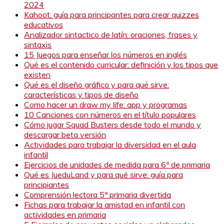
2024
Kahoot: guía para principantes para crear quizzes
educativos
Analizador sintactico de latín: oraciones, frases y
sintaxis
15 Juegos para enseñar los números en inglés
Qué es el contenido curricular: definición y los tipos que
existen
Qué es el diseño gráfico y para qué sirve:
características y tipos de diseño
Como hacer un draw my life: app y programas
10 Canciones con números en el título populares
Cómo jugar Squad Busters desde todo el mundo y
descargar beta versión
Actividades para trabajar la diversidad en el aula
infantil
Ejercicios de unidades de medida para 6º de primaria
Qué es JueduLand y para qué sirve: guía para
principiantes
Comprensión lectora 5º primaria divertida
Fichas para trabajar la amistad en infantil con
actividades en primaria