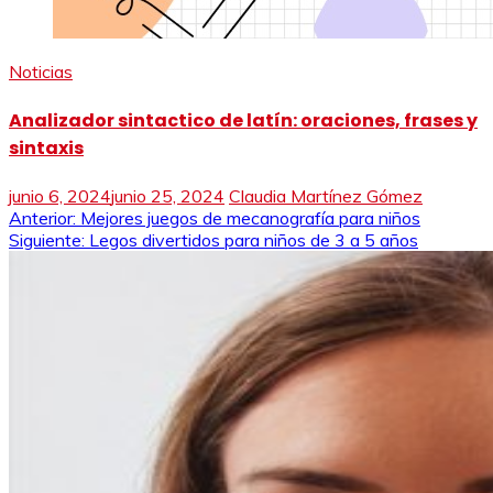
Noticias
Analizador sintactico de latín: oraciones, frases y
sintaxis
junio 6, 2024
junio 25, 2024
Claudia Martínez Gómez
Navegación
Anterior:
Mejores juegos de mecanografía para niños
Siguiente:
Legos divertidos para niños de 3 a 5 años
de
entradas