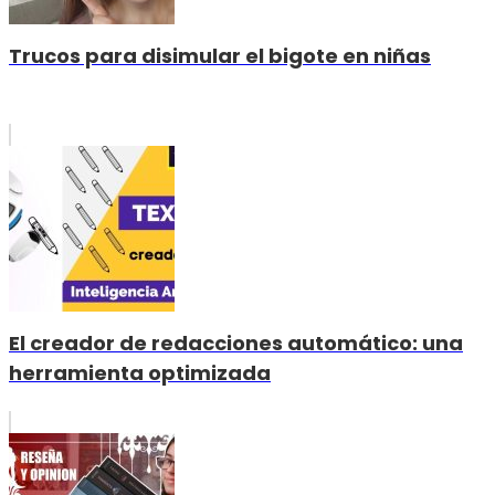
Trucos para disimular el bigote en niñas
El creador de redacciones automático: una
herramienta optimizada