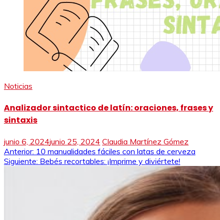
Noticias
Analizador sintactico de latín: oraciones, frases y
sintaxis
junio 6, 2024
junio 25, 2024
Claudia Martínez Gómez
Navegación
Anterior:
10 manualidades fáciles con latas de cerveza
Siguiente:
Bebés recortables: ¡Imprime y diviértete!
de
entradas