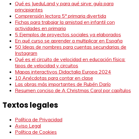
Qué es JueduLand y para qué sirve: guía para
principiantes
Comprensión lectora 5º primaria divertida
Fichas para trabajar la amistad en infantil con
actividades en primaria
5 Ejemplos de proyectos sociales ya elaborados
En qué curso se aprender a multiplicar en España
50 Ideas de nombres para cuentas secundarias de
Instagram
Qué es el circuito de velocidad en educación física:
tipos de velocidad y circuitos
Mapas interactivos Didactalia Europa 2024
10 Anécdotas para contar en clase
Las obras más importantes de Rubén Darío
Resumen conciso de A Christmas Carol por capítulos
Textos legales
Política de Privacidad
Aviso Legal
Política de Cookies