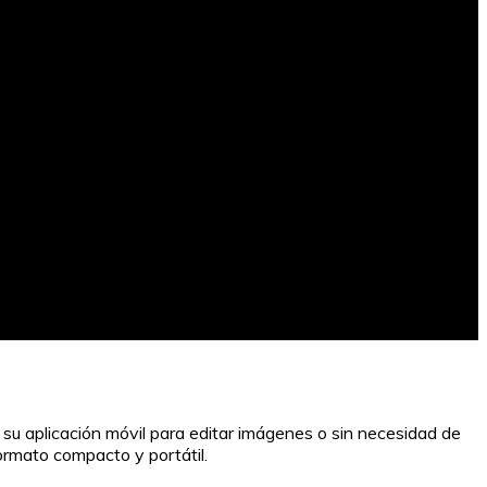
 su aplicación móvil para editar imágenes o sin necesidad de
formato compacto y portátil.