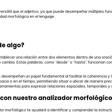
rsátil que el adjetivo, ya que puede desempeñar múltiples fun
idad morfológica en el lenguaje.
de algo?
stablecer una relación entre dos elementos dentro de una oraci
 no cambia. Estas palabras, como “desde” o “hasta”, funcionan c
 desempeñan un papel fundamental al facilitar la coherencia y la 
spacio o en el tiempo, permitiendo situar o ubicar de manera pre
herramientas para expresar relaciones espaciales, temporales y
con nuestro analizador morfológic
r morfológico te ayudará a identificar y comprender la estruct