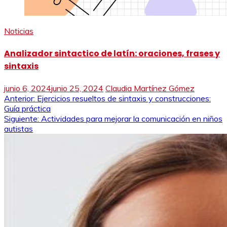
Noticias
Analizador sintactico de latín: oraciones, frases y
sintaxis
junio 6, 2024
junio 25, 2024
Claudia Martínez Gómez
Navegación
Anterior:
Ejercicios resueltos de sintaxis y construcciones:
Guía práctica
de
Siguiente:
Actividades para mejorar la comunicación en niños
autistas
entradas