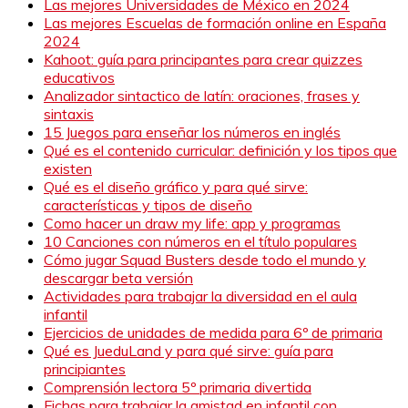
Las mejores Universidades de México en 2024
Las mejores Escuelas de formación online en España
2024
Kahoot: guía para principantes para crear quizzes
educativos
Analizador sintactico de latín: oraciones, frases y
sintaxis
15 Juegos para enseñar los números en inglés
Qué es el contenido curricular: definición y los tipos que
existen
Qué es el diseño gráfico y para qué sirve:
características y tipos de diseño
Como hacer un draw my life: app y programas
10 Canciones con números en el título populares
Cómo jugar Squad Busters desde todo el mundo y
descargar beta versión
Actividades para trabajar la diversidad en el aula
infantil
Ejercicios de unidades de medida para 6º de primaria
Qué es JueduLand y para qué sirve: guía para
principiantes
Comprensión lectora 5º primaria divertida
Fichas para trabajar la amistad en infantil con