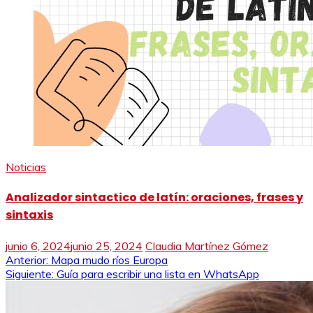
Noticias
Analizador sintactico de latín: oraciones, frases y
sintaxis
junio 6, 2024
junio 25, 2024
Claudia Martínez Gómez
Navegación
Anterior:
Mapa mudo ríos Europa
Siguiente:
Guía para escribir una lista en WhatsApp
de