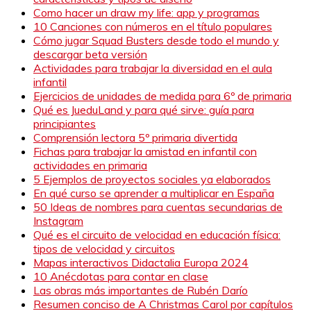
Como hacer un draw my life: app y programas
10 Canciones con números en el título populares
Cómo jugar Squad Busters desde todo el mundo y
descargar beta versión
Actividades para trabajar la diversidad en el aula
infantil
Ejercicios de unidades de medida para 6º de primaria
Qué es JueduLand y para qué sirve: guía para
principiantes
Comprensión lectora 5º primaria divertida
Fichas para trabajar la amistad en infantil con
actividades en primaria
5 Ejemplos de proyectos sociales ya elaborados
En qué curso se aprender a multiplicar en España
50 Ideas de nombres para cuentas secundarias de
Instagram
Qué es el circuito de velocidad en educación física:
tipos de velocidad y circuitos
Mapas interactivos Didactalia Europa 2024
10 Anécdotas para contar en clase
Las obras más importantes de Rubén Darío
Resumen conciso de A Christmas Carol por capítulos