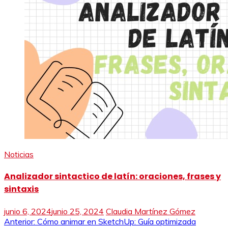
Noticias
Analizador sintactico de latín: oraciones, frases y
sintaxis
junio 6, 2024
junio 25, 2024
Claudia Martínez Gómez
Navegación
Anterior:
Cómo animar en SketchUp: Guía optimizada