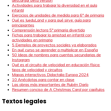
descargar beta versión
Actividades para trabajar la diversidad en el aula
infantil
Ejercicios de unidades de medida para 6º de primaria
Qué es JueduLand y para qué sirve: guía para
principiantes
Comprensión lectora 5º primaria divertida
Fichas para trabajar la amistad en infantil con
actividades en primaria
5 Ejemplos de proyectos sociales ya elaborados
En qué curso se aprender a multiplicar en España
50 Ideas de nombres para cuentas secundarias de
Instagram
Qué es el circuito de velocidad en educación física:
tipos de velocidad y circuitos
Mapas interactivos Didactalia Europa 2024
10 Anécdotas para contar en clase
Las obras más importantes de Rubén Darío
Resumen conciso de A Christmas Carol por capítulos
Textos legales