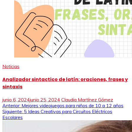
Noticias
Analizador sintactico de latín: oraciones, frases y
sintaxis
junio 6, 2024
junio 25, 2024
Claudia Martínez Gómez
Navegación
Anterior:
Mejores videojuegos para niños de 10 a 12 años
Siguiente:
5 Ideas Creativas para Circuitos Eléctricos
de
Escolares
entradas