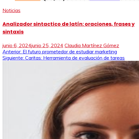
Noticias
Analizador sintactico de latín: oraciones, frases y
sintaxis
junio 6, 2024
junio 25, 2024
Claudia Martínez Gómez
Navegación
Anterior:
El futuro prometedor de estudiar marketing
Siguiente:
Caritas: Herramienta de evaluación de tareas
de
entradas