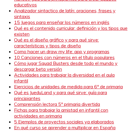
educativos
Analizador sintactico de latín: oraciones, frases y
sintaxis
15 Juegos para enseñar los números en inglés
Qué es el contenido curricular: definición y los tipos que
existen
Qué es el diseño gráfico y para qué sirve:
características y tipos de diseño
Como hacer un draw my life: app y programas
10 Canciones con números en el título populares
Cómo jugar Squad Busters desde todo el mundo y
descargar beta versión
Actividades para trabajar la diversidad en el aula
infantil
Ejercicios de unidades de medida para 6º de primaria
Qué es JueduLand y para qué sirve: guía para
principiantes
Comprensión lectora 5º primaria divertida
Fichas para trabajar la amistad en infantil con
actividades en primaria
5 Ejemplos de proyectos sociales ya elaborados
En qué curso se aprender a multiplicar en España