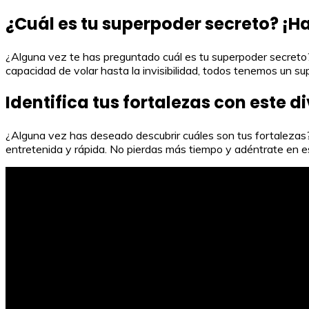
¿Cuál es tu superpoder secreto? ¡Haz
¿Alguna vez te has preguntado cuál es tu superpoder secreto? 
capacidad de volar hasta la invisibilidad, todos tenemos un s
Identifica tus fortalezas con este d
¿Alguna vez has deseado descubrir cuáles son tus fortalezas? 
entretenida y rápida. No pierdas más tiempo y adéntrate en e