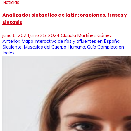
Noticias
Analizador sintactico de latín: oraciones, frases y
sintaxis
junio 6, 2024
junio 25, 2024
Claudia Martínez Gómez
Navegación
Anterior:
Mapa interactivo de ríos y afluentes en España
Siguiente:
Musculos del Cuerpo Humano: Guía Completa en
de
Inglés
entradas