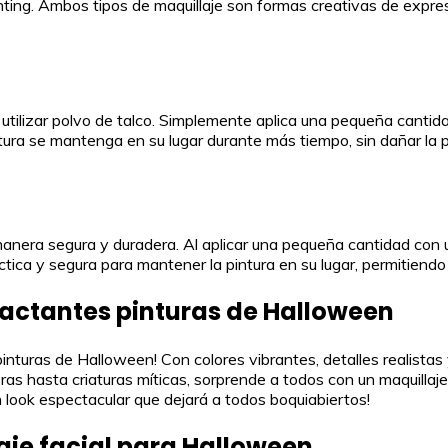
inting. Ambos tipos de maquillaje son formas creativas de expres
 es utilizar polvo de talco. Simplemente aplica una pequeña cant
ntura se mantenga en su lugar durante más tiempo, sin dañar la pi
e manera segura y duradera. Al aplicar una pequeña cantidad con u
áctica y segura para mantener la pintura en su lugar, permitiendo
pactantes pinturas de Halloween
nturas de Halloween! Con colores vibrantes, detalles realistas y
s hasta criaturas míticas, sorprende a todos con un maquillaje
n look espectacular que dejará a todos boquiabiertos!
aje facial para Halloween