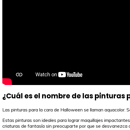
¿Cuál es el nombre de las pinturas
Las pinturas para la cara de Halloween se llaman aquacolor. Son
Estas pinturas son ideales para lograr maquillajes impactant
criaturas de fantasía sin preocuparte por que se desvanezca d