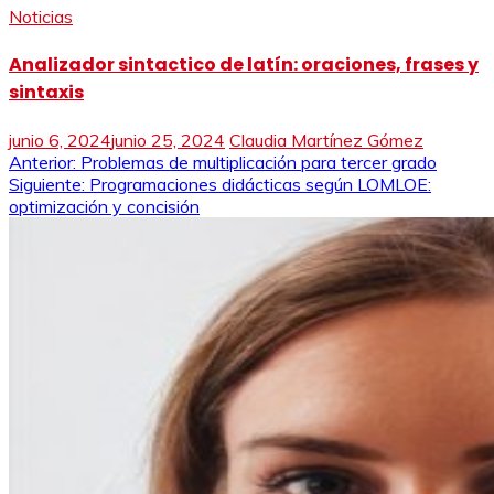
Noticias
Analizador sintactico de latín: oraciones, frases y
sintaxis
junio 6, 2024
junio 25, 2024
Claudia Martínez Gómez
Navegación
Anterior:
Problemas de multiplicación para tercer grado
Siguiente:
Programaciones didácticas según LOMLOE:
de
optimización y concisión
entradas