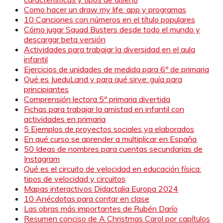
Como hacer un draw my life: app y programas
10 Canciones con números en el título populares
Cómo jugar Squad Busters desde todo el mundo y
descargar beta versión
Actividades para trabajar la diversidad en el aula
infantil
Ejercicios de unidades de medida para 6º de primaria
Qué es JueduLand y para qué sirve: guía para
principiantes
Comprensión lectora 5º primaria divertida
Fichas para trabajar la amistad en infantil con
actividades en primaria
5 Ejemplos de proyectos sociales ya elaborados
En qué curso se aprender a multiplicar en España
50 Ideas de nombres para cuentas secundarias de
Instagram
Qué es el circuito de velocidad en educación física:
tipos de velocidad y circuitos
Mapas interactivos Didactalia Europa 2024
10 Anécdotas para contar en clase
Las obras más importantes de Rubén Darío
Resumen conciso de A Christmas Carol por capítulos