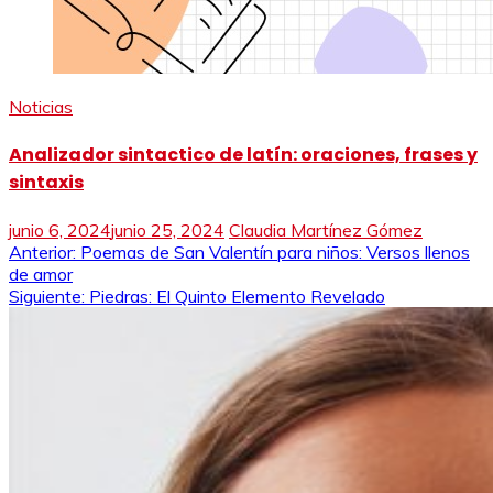
Noticias
Analizador sintactico de latín: oraciones, frases y
sintaxis
junio 6, 2024
junio 25, 2024
Claudia Martínez Gómez
Navegación
Anterior:
Poemas de San Valentín para niños: Versos llenos
de amor
de
Siguiente:
Piedras: El Quinto Elemento Revelado
entradas