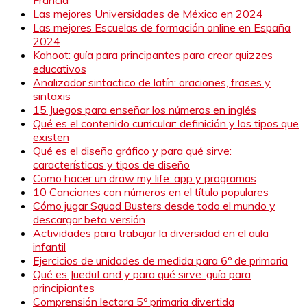
Las mejores Universidades de México en 2024
Las mejores Escuelas de formación online en España
2024
Kahoot: guía para principantes para crear quizzes
educativos
Analizador sintactico de latín: oraciones, frases y
sintaxis
15 Juegos para enseñar los números en inglés
Qué es el contenido curricular: definición y los tipos que
existen
Qué es el diseño gráfico y para qué sirve:
características y tipos de diseño
Como hacer un draw my life: app y programas
10 Canciones con números en el título populares
Cómo jugar Squad Busters desde todo el mundo y
descargar beta versión
Actividades para trabajar la diversidad en el aula
infantil
Ejercicios de unidades de medida para 6º de primaria
Qué es JueduLand y para qué sirve: guía para
principiantes
Comprensión lectora 5º primaria divertida