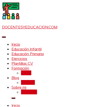
Saltar
al
contenido
DOCENTESYEDUCACION.COM
Inicio
Educación Infantil
Educación Primaria
Ejercicios
Plantillas CV
Formación
Libros
Blog
Noticias
Sobre mi
Contacto
Inicio