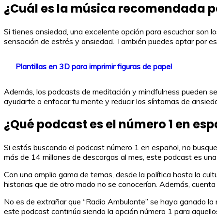
¿Cuál es la música recomendada p
Si tienes ansiedad, una excelente opción para escuchar son los
sensación de estrés y ansiedad. También puedes optar por esc
Plantillas en 3D para imprimir figuras de papel
Además, los podcasts de meditación y mindfulness pueden ser 
ayudarte a enfocar tu mente y reducir los síntomas de ansied
¿Qué podcast es el número 1 en esp
Si estás buscando el podcast número 1 en español, no busques 
más de 14 millones de descargas al mes, este podcast es una 
Con una amplia gama de temas, desde la política hasta la cult
historias que de otro modo no se conocerían. Además, cuenta 
No es de extrañar que “Radio Ambulante” se haya ganado la re
este podcast continúa siendo la opción número 1 para aquello