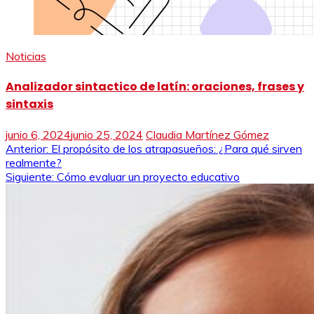
Noticias
Analizador sintactico de latín: oraciones, frases y
sintaxis
junio 6, 2024
junio 25, 2024
Claudia Martínez Gómez
Navegación
Anterior:
El propósito de los atrapasueños: ¿Para qué sirven
realmente?
de
Siguiente:
Cómo evaluar un proyecto educativo
entradas