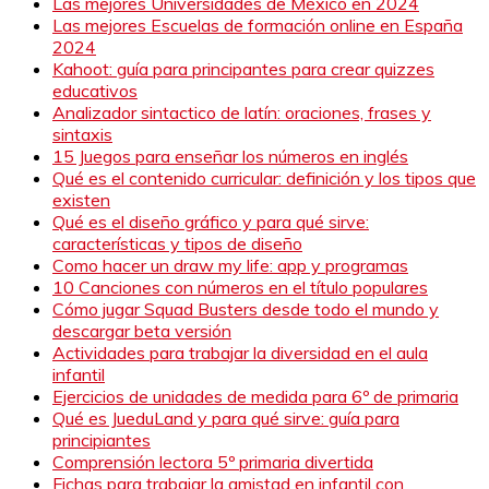
Las mejores Universidades de México en 2024
Las mejores Escuelas de formación online en España
2024
Kahoot: guía para principantes para crear quizzes
educativos
Analizador sintactico de latín: oraciones, frases y
sintaxis
15 Juegos para enseñar los números en inglés
Qué es el contenido curricular: definición y los tipos que
existen
Qué es el diseño gráfico y para qué sirve:
características y tipos de diseño
Como hacer un draw my life: app y programas
10 Canciones con números en el título populares
Cómo jugar Squad Busters desde todo el mundo y
descargar beta versión
Actividades para trabajar la diversidad en el aula
infantil
Ejercicios de unidades de medida para 6º de primaria
Qué es JueduLand y para qué sirve: guía para
principiantes
Comprensión lectora 5º primaria divertida
Fichas para trabajar la amistad en infantil con