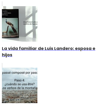
La vida familiar de Luis Landero: esposa e
hijos