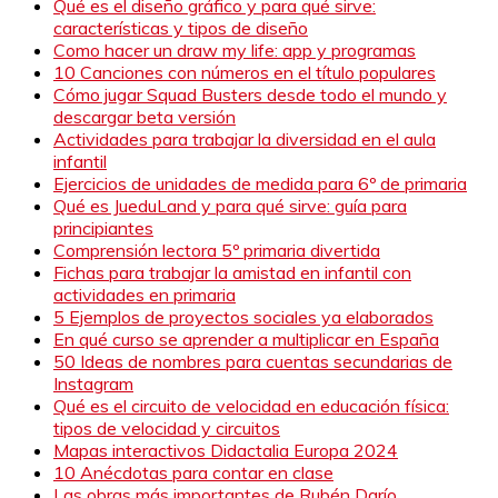
Qué es el diseño gráfico y para qué sirve:
características y tipos de diseño
Como hacer un draw my life: app y programas
10 Canciones con números en el título populares
Cómo jugar Squad Busters desde todo el mundo y
descargar beta versión
Actividades para trabajar la diversidad en el aula
infantil
Ejercicios de unidades de medida para 6º de primaria
Qué es JueduLand y para qué sirve: guía para
principiantes
Comprensión lectora 5º primaria divertida
Fichas para trabajar la amistad en infantil con
actividades en primaria
5 Ejemplos de proyectos sociales ya elaborados
En qué curso se aprender a multiplicar en España
50 Ideas de nombres para cuentas secundarias de
Instagram
Qué es el circuito de velocidad en educación física:
tipos de velocidad y circuitos
Mapas interactivos Didactalia Europa 2024
10 Anécdotas para contar en clase
Las obras más importantes de Rubén Darío