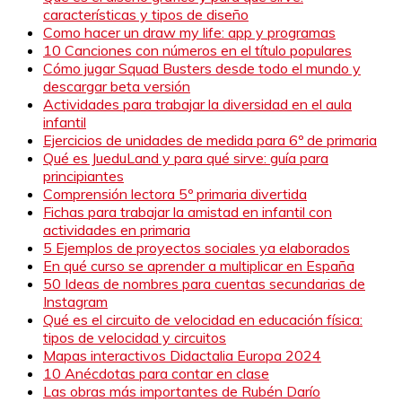
características y tipos de diseño
Como hacer un draw my life: app y programas
10 Canciones con números en el título populares
Cómo jugar Squad Busters desde todo el mundo y
descargar beta versión
Actividades para trabajar la diversidad en el aula
infantil
Ejercicios de unidades de medida para 6º de primaria
Qué es JueduLand y para qué sirve: guía para
principiantes
Comprensión lectora 5º primaria divertida
Fichas para trabajar la amistad en infantil con
actividades en primaria
5 Ejemplos de proyectos sociales ya elaborados
En qué curso se aprender a multiplicar en España
50 Ideas de nombres para cuentas secundarias de
Instagram
Qué es el circuito de velocidad en educación física:
tipos de velocidad y circuitos
Mapas interactivos Didactalia Europa 2024
10 Anécdotas para contar en clase
Las obras más importantes de Rubén Darío