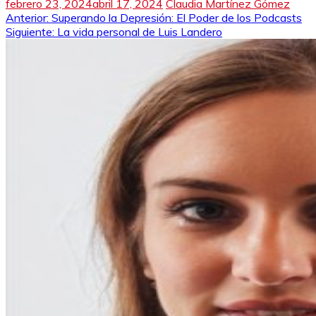
febrero 23, 2024
abril 17, 2024
Claudia Martínez Gómez
Navegación
Anterior:
Superando la Depresión: El Poder de los Podcasts
Siguiente:
La vida personal de Luis Landero
de
entradas