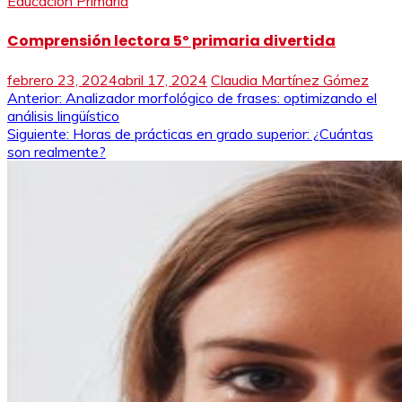
Educación Primaria
Comprensión lectora 5º primaria divertida
febrero 23, 2024
abril 17, 2024
Claudia Martínez Gómez
Navegación
Anterior:
Analizador morfológico de frases: optimizando el
análisis lingüístico
de
Siguiente:
Horas de prácticas en grado superior: ¿Cuántas
son realmente?
entradas