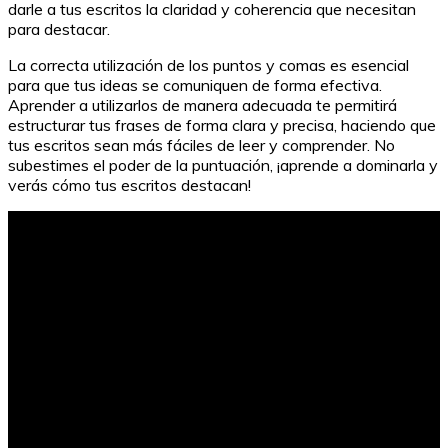
darle a tus escritos la claridad y coherencia que necesitan
para destacar.
La correcta utilización de los puntos y comas es esencial
para que tus ideas se comuniquen de forma efectiva.
Aprender a utilizarlos de manera adecuada te permitirá
estructurar tus frases de forma clara y precisa, haciendo que
tus escritos sean más fáciles de leer y comprender. No
subestimes el poder de la puntuación, ¡aprende a dominarla y
verás cómo tus escritos destacan!
Diptongos e hiatos: guía para estudiantes de sexto de
primaria