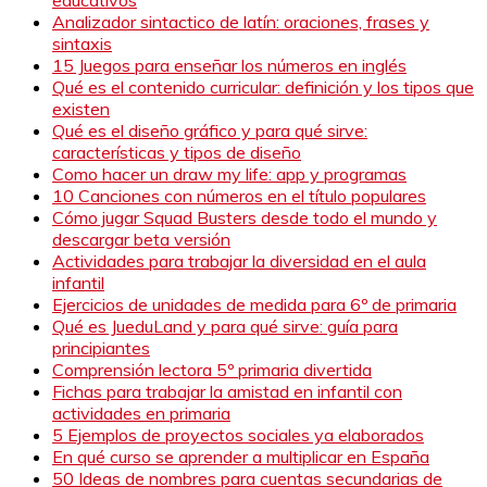
Analizador sintactico de latín: oraciones, frases y
sintaxis
15 Juegos para enseñar los números en inglés
Qué es el contenido curricular: definición y los tipos que
existen
Qué es el diseño gráfico y para qué sirve:
características y tipos de diseño
Como hacer un draw my life: app y programas
10 Canciones con números en el título populares
Cómo jugar Squad Busters desde todo el mundo y
descargar beta versión
Actividades para trabajar la diversidad en el aula
infantil
Ejercicios de unidades de medida para 6º de primaria
Qué es JueduLand y para qué sirve: guía para
principiantes
Comprensión lectora 5º primaria divertida
Fichas para trabajar la amistad en infantil con
actividades en primaria
5 Ejemplos de proyectos sociales ya elaborados
En qué curso se aprender a multiplicar en España
50 Ideas de nombres para cuentas secundarias de