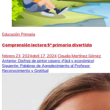
Educación Primaria
Comprensión lectora 5º primaria divertida
febrero 23, 2024
abril 17, 2024
Claudia Martínez Gómez
Navegación
Anterior:
Disfraz de pintor casero: ¡Fácil y económico!
Siguiente:
Palabras de Agradecimiento al Profesor:
de
Reconocimiento y Gratitud
entradas