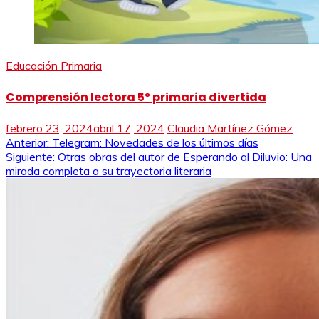
Educación Primaria
Comprensión lectora 5º primaria divertida
febrero 23, 2024
abril 17, 2024
Claudia Martínez Gómez
Navegación
Anterior:
Telegram: Novedades de los últimos días
Siguiente:
Otras obras del autor de Esperando al Diluvio: Una
de
mirada completa a su trayectoria literaria
entradas