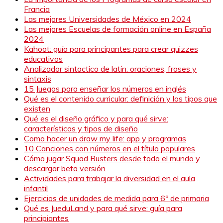
Francia
Las mejores Universidades de México en 2024
Las mejores Escuelas de formación online en España
2024
Kahoot: guía para principantes para crear quizzes
educativos
Analizador sintactico de latín: oraciones, frases y
sintaxis
15 Juegos para enseñar los números en inglés
Qué es el contenido curricular: definición y los tipos que
existen
Qué es el diseño gráfico y para qué sirve:
características y tipos de diseño
Como hacer un draw my life: app y programas
10 Canciones con números en el título populares
Cómo jugar Squad Busters desde todo el mundo y
descargar beta versión
Actividades para trabajar la diversidad en el aula
infantil
Ejercicios de unidades de medida para 6º de primaria
Qué es JueduLand y para qué sirve: guía para
principiantes