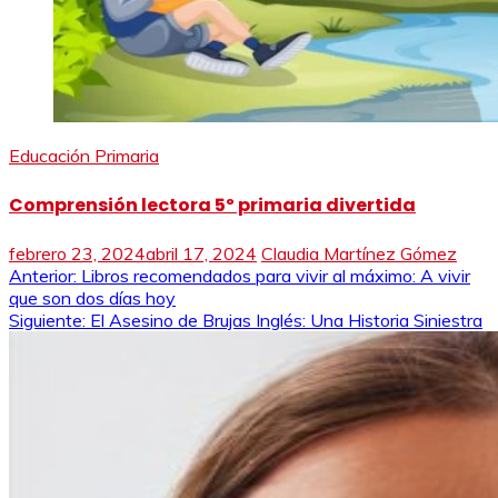
Educación Primaria
Comprensión lectora 5º primaria divertida
febrero 23, 2024
abril 17, 2024
Claudia Martínez Gómez
Navegación
Anterior:
Libros recomendados para vivir al máximo: A vivir
que son dos días hoy
de
Siguiente:
El Asesino de Brujas Inglés: Una Historia Siniestra
entradas