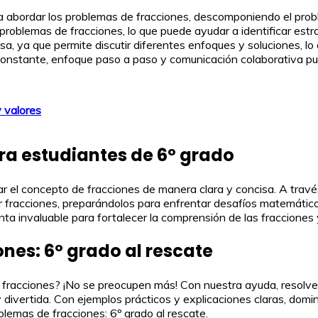
a abordar los problemas de fracciones, descomponiendo el pro
s problemas de fracciones, lo que puede ayudar a identificar es
a, ya que permite discutir diferentes enfoques y soluciones, lo
 constante, enfoque paso a paso y comunicación colaborativa p
y valores
ra estudiantes de 6º grado
r el concepto de fracciones de manera clara y concisa. A través
vidir fracciones, preparándolos para enfrentar desafíos matemátic
nta invaluable para fortalecer la comprensión de las fracciones 
nes: 6º grado al rescate
s fracciones? ¡No se preocupen más! Con nuestra ayuda, resolv
a y divertida. Con ejemplos prácticos y explicaciones claras, domi
lemas de fracciones: 6º grado al rescate.