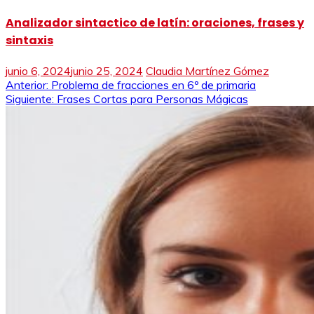
Analizador sintactico de latín: oraciones, frases y
sintaxis
junio 6, 2024
junio 25, 2024
Claudia Martínez Gómez
Navegación
Anterior:
Problema de fracciones en 6º de primaria
Siguiente:
Frases Cortas para Personas Mágicas
de
entradas