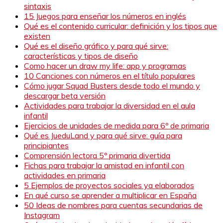
sintaxis
15 Juegos para enseñar los números en inglés
Qué es el contenido curricular: definición y los tipos que
existen
Qué es el diseño gráfico y para qué sirve:
características y tipos de diseño
Como hacer un draw my life: app y programas
10 Canciones con números en el título populares
Cómo jugar Squad Busters desde todo el mundo y
descargar beta versión
Actividades para trabajar la diversidad en el aula
infantil
Ejercicios de unidades de medida para 6º de primaria
Qué es JueduLand y para qué sirve: guía para
principiantes
Comprensión lectora 5º primaria divertida
Fichas para trabajar la amistad en infantil con
actividades en primaria
5 Ejemplos de proyectos sociales ya elaborados
En qué curso se aprender a multiplicar en España
50 Ideas de nombres para cuentas secundarias de
Instagram