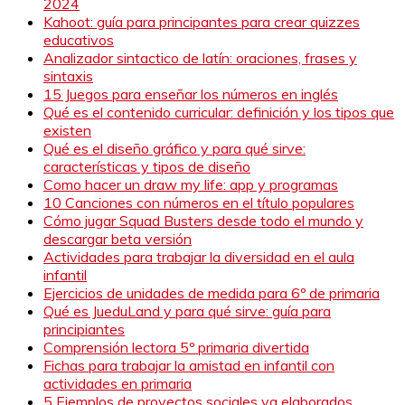
2024
Kahoot: guía para principantes para crear quizzes
educativos
Analizador sintactico de latín: oraciones, frases y
sintaxis
15 Juegos para enseñar los números en inglés
Qué es el contenido curricular: definición y los tipos que
existen
Qué es el diseño gráfico y para qué sirve:
características y tipos de diseño
Como hacer un draw my life: app y programas
10 Canciones con números en el título populares
Cómo jugar Squad Busters desde todo el mundo y
descargar beta versión
Actividades para trabajar la diversidad en el aula
infantil
Ejercicios de unidades de medida para 6º de primaria
Qué es JueduLand y para qué sirve: guía para
principiantes
Comprensión lectora 5º primaria divertida
Fichas para trabajar la amistad en infantil con
actividades en primaria
5 Ejemplos de proyectos sociales ya elaborados