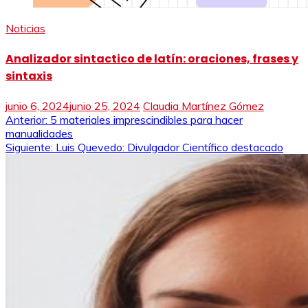
Noticias
Analizador sintactico de latín: oraciones, frases y
sintaxis
junio 6, 2024
junio 25, 2024
Claudia Martínez Gómez
Navegación
Anterior:
5 materiales imprescindibles para hacer
manualidades
de
Siguiente:
Luis Quevedo: Divulgador Científico destacado
entradas