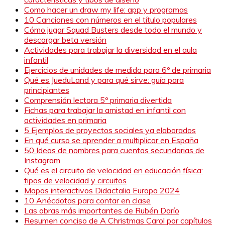
Como hacer un draw my life: app y programas
10 Canciones con números en el título populares
Cómo jugar Squad Busters desde todo el mundo y
descargar beta versión
Actividades para trabajar la diversidad en el aula
infantil
Ejercicios de unidades de medida para 6º de primaria
Qué es JueduLand y para qué sirve: guía para
principiantes
Comprensión lectora 5º primaria divertida
Fichas para trabajar la amistad en infantil con
actividades en primaria
5 Ejemplos de proyectos sociales ya elaborados
En qué curso se aprender a multiplicar en España
50 Ideas de nombres para cuentas secundarias de
Instagram
Qué es el circuito de velocidad en educación física:
tipos de velocidad y circuitos
Mapas interactivos Didactalia Europa 2024
10 Anécdotas para contar en clase
Las obras más importantes de Rubén Darío
Resumen conciso de A Christmas Carol por capítulos