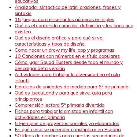
educativos
Analizador sintactico de latín: oraciones, frases y
sintaxis
15 Juegos para enseñar los números en inglés
Qué es el contenido curricular: definición y los tipos que
existen
Qué es el diseño gráfico y para qué sirve:
características y tipos de diseño
Como hacer un draw my life: app y programas
10 Canciones con números en el título populares
Cómo jugar Squad Busters desde todo el mundo y
descargar beta versión
Actividades para trabajar la diversidad en el aula
infantil
Ejercicios de unidades de medida para 6º de primaria
Qué es JueduLand y para qué sirve: guía para
principiantes
Comprensión lectora 5º primaria divertida
Fichas para trabajar la amistad en infantil con
actividades en primaria
5 Ejemplos de proyectos sociales ya elaborados
En qué curso se aprender a multiplicar en España
50 Ideas de nombres para cuentas secundarias de