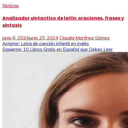
Noticias
Analizador sintactico de latín: oraciones, frases y
sintaxis
junio 6, 2024
junio 25, 2024
Claudia Martínez Gómez
Navegación
Anterior:
Letra de canción infantil en inglés
Siguiente:
10 Libros Gratis en Español que Debes Leer
de
entradas