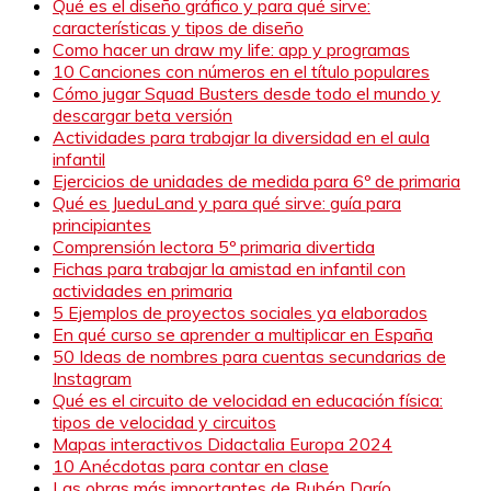
Qué es el diseño gráfico y para qué sirve:
características y tipos de diseño
Como hacer un draw my life: app y programas
10 Canciones con números en el título populares
Cómo jugar Squad Busters desde todo el mundo y
descargar beta versión
Actividades para trabajar la diversidad en el aula
infantil
Ejercicios de unidades de medida para 6º de primaria
Qué es JueduLand y para qué sirve: guía para
principiantes
Comprensión lectora 5º primaria divertida
Fichas para trabajar la amistad en infantil con
actividades en primaria
5 Ejemplos de proyectos sociales ya elaborados
En qué curso se aprender a multiplicar en España
50 Ideas de nombres para cuentas secundarias de
Instagram
Qué es el circuito de velocidad en educación física:
tipos de velocidad y circuitos
Mapas interactivos Didactalia Europa 2024
10 Anécdotas para contar en clase
Las obras más importantes de Rubén Darío