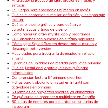
Analizador sintactico de latín: oraciones, frases y
sintaxis
15 Juegos para enseñar los números en inglés
Qué es el contenido curricular: definición y los tipos que
existen
Qué es el diseño gráfico y para qué sirve:
características y tipos de diseño
Como hacer un draw my life: app y programas
10 Canciones con números en el título populares
Cómo jugar Squad Busters desde todo el mundo y
descargar beta versión
Actividades para trabajar la diversidad en el aula
infantil
Ejercicios de unidades de medida para 6º de primaria
Qué es JueduLand y para qué sirve: guía para
principiantes
Comprensión lectora 5º primaria divertida
Fichas para trabajar la amistad en infantil con
actividades en primaria
5 Ejemplos de proyectos sociales ya elaborados
En qué curso se aprender a multiplicar en España
50 Ideas de nombres para cuentas secundarias de
Instagram