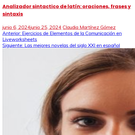
Analizador sintactico de latín: oraciones, frases y
sintaxis
junio 6, 2024
junio 25, 2024
Claudia Martínez Gómez
Navegación
Anterior:
Ejercicios de Elementos de la Comunicación en
Liveworksheets
de
Siguiente:
Las mejores novelas del siglo XXI en español
entradas