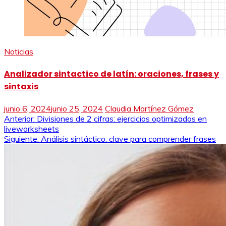
Noticias
Analizador sintactico de latín: oraciones, frases y
sintaxis
junio 6, 2024
junio 25, 2024
Claudia Martínez Gómez
Navegación
Anterior:
Divisiones de 2 cifras: ejercicios optimizados en
liveworksheets
de
Siguiente:
Análisis sintáctico: clave para comprender frases
entradas