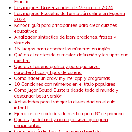
Francia
Las mejores Universidades de México en 2024
Las mejores Escuelas de formación online en España
2024
Kahoot: guía para principantes para crear quizzes
educativos
Analizador sintactico de latín: oraciones, frases y
sintaxis
15 Juegos para enseñar los números en inglés
Qué es el contenido curricular: definición y los tipos que
existen
Qué es el diseño gráfico y para qué sirve:
características y tipos de diseño
Como hacer un draw my life: app y programas
10 Canciones con números en el título populares
Cómo jugar Squad Busters desde todo el mundo y
descargar beta versión
Actividades para trabajar la diversidad en el aula
infantil
Ejercicios de unidades de medida para 6º de primaria
Qué es JueduLand y para qué sirve: guía para
principiantes
Comprensión lectora 5º primaria divertida