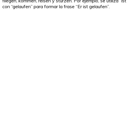
fliegen, kommen, reisen y stürzen. Por ejemplo, se utiliza “ist”
con “gelaufen” para formar la frase “Er ist gelaufen”.