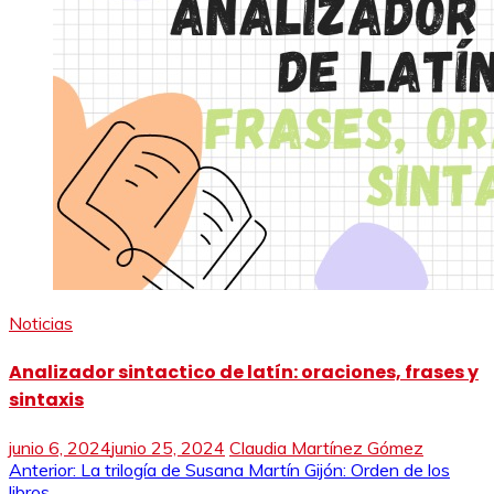
Noticias
Analizador sintactico de latín: oraciones, frases y
sintaxis
junio 6, 2024
junio 25, 2024
Claudia Martínez Gómez
Navegación
Anterior:
La trilogía de Susana Martín Gijón: Orden de los
libros