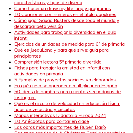
características y tipos de diseño
Como hacer un draw my life: app y programas
10 Canciones con números en el título populares
Cómo jugar Squad Busters desde todo el mundo y
descargar beta versión
Actividades para trabajar la diversidad en el aula
infantil
Ejercicios de unidades de medida para 6º de primaria
Qué es JueduLand y para qué sirve: guía para
principiantes
Comprensión lectora 5º primaria divertida
Fichas para trabajar la amistad en infantil con
actividades en primaria
5 Ejemplos de proyectos sociales ya elaborados
En qué curso se aprender a multiplicar en España
50 Ideas de nombres para cuentas secundarias de
Instagram
Qué es el circuito de velocidad en educación física:
tipos de velocidad y circuitos
Mapas interactivos Didactalia Europa 2024
10 Anécdotas para contar en clase
Las obras más importantes de Rubén Darío