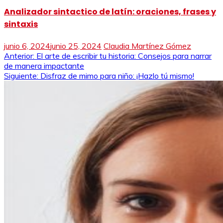
Analizador sintactico de latín: oraciones, frases y
sintaxis
junio 6, 2024
junio 25, 2024
Claudia Martínez Gómez
Navegación
Anterior:
El arte de escribir tu historia: Consejos para narrar
de manera impactante
de
Siguiente:
Disfraz de mimo para niño: ¡Hazlo tú mismo!
entradas