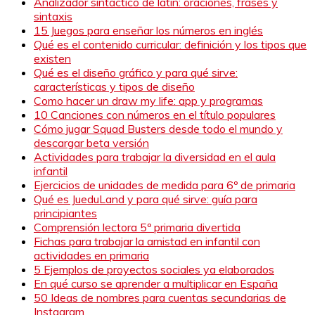
Analizador sintactico de latín: oraciones, frases y
sintaxis
15 Juegos para enseñar los números en inglés
Qué es el contenido curricular: definición y los tipos que
existen
Qué es el diseño gráfico y para qué sirve:
características y tipos de diseño
Como hacer un draw my life: app y programas
10 Canciones con números en el título populares
Cómo jugar Squad Busters desde todo el mundo y
descargar beta versión
Actividades para trabajar la diversidad en el aula
infantil
Ejercicios de unidades de medida para 6º de primaria
Qué es JueduLand y para qué sirve: guía para
principiantes
Comprensión lectora 5º primaria divertida
Fichas para trabajar la amistad en infantil con
actividades en primaria
5 Ejemplos de proyectos sociales ya elaborados
En qué curso se aprender a multiplicar en España
50 Ideas de nombres para cuentas secundarias de
Instagram