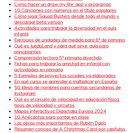
Como hacer un draw my life: app y programas
10 Canciones con números en el título populares
Cómo jugar Squad Busters desde todo el mundo y
descargar beta versión
Actividades para trabajar la diversidad en el aula
infantil
Ejercicios de unidades de medida para 6º de primaria
Qué es JueduLand y para qué sirve: guía para
principiantes
Comprensión lectora 5º primaria divertida
Fichas para trabajar la amistad en infantil con
actividades en primaria
5 Ejemplos de proyectos sociales ya elaborados
En qué curso se aprender a multiplicar en España
50 Ideas de nombres para cuentas secundarias de
Instagram
Qué es el circuito de velocidad en educación física:
tipos de velocidad y circuitos
Mapas interactivos Didactalia Europa 2024
10 Anécdotas para contar en clase
Las obras más importantes de Rubén Darío
Resumen conciso de A Christmas Carol por capítulos