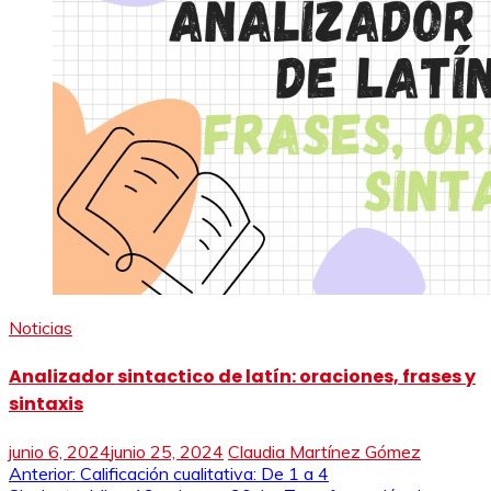
Noticias
Analizador sintactico de latín: oraciones, frases y
sintaxis
junio 6, 2024
junio 25, 2024
Claudia Martínez Gómez
Navegación
Anterior:
Calificación cualitativa: De 1 a 4