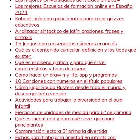
Las mejores Escuelas de formación online en España
2024
Kahoot: guía para principantes para crear quizzes
educativos
Analizador sintactico de latín: oraciones, frases y
sintaxis
15 Juegos para enseñar los números en inglés
Qué es el contenido curricular: definición y los tipos que
existen
Qué es el diseño gráfico y para qué sirve:
características y tipos de diseño
Como hacer un draw my life: app y programas
10 Canciones con números en el título populares
Cómo jugar Squad Busters desde todo el mundo y
descargar beta versión
Actividades para trabajar la diversidad en el aula
infantil
Ejercicios de unidades de medida para 6º de primaria
Qué es JueduLand y para qué sirve: guía para
principiantes
Comprensión lectora 5º primaria divertida
Fichas para trabajar la amistad en infantil con