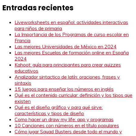
Entradas recientes
Liveworksheets en español: actividades interactivas
para niños de primaria
La Importancia de los Programas de curso escolar en
Francia
Las mejores Universidades de México en 2024
Las mejores Escuelas de formación online en España
2024
Kahoot: guía para principantes para crear quizzes
educativos
Analizador sintactico de latín: oraciones, frases y
sintaxis
15 Juegos para enseñar los números en inglés
Qué es el contenido curricular: definición y los tipos que
existen
Qué es el diseño gráfico y para qué sirve:
características y tipos de diseño
Como hacer un draw my life: app y programas
10 Canciones con números en el título populares
Cómo jugar Squad Busters desde todo el mundo y