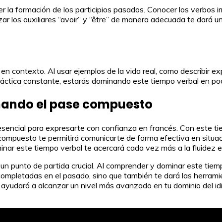
la formación de los participios pasados. Conocer los verbos irr
ar los auxiliares “avoir” y “être” de manera adecuada te dará u
 en contexto. Al usar ejemplos de la vida real, como describir e
ráctica constante, estarás dominando este tiempo verbal en po
inando el pase compuesto
sencial para expresarte con confianza en francés. Con este ti
compuesto te permitirá comunicarte de forma efectiva en situaci
inar este tiempo verbal te acercará cada vez más a la fluidez e
 un punto de partida crucial. Al comprender y dominar este tiem
s completadas en el pasado, sino que también te dará las herra
e ayudará a alcanzar un nivel más avanzado en tu dominio del i