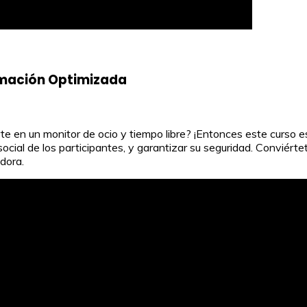
ormación Optimizada
te en un monitor de ocio y tiempo libre? ¡Entonces este curso es
 social de los participantes, y garantizar su seguridad. Conviér
edora.