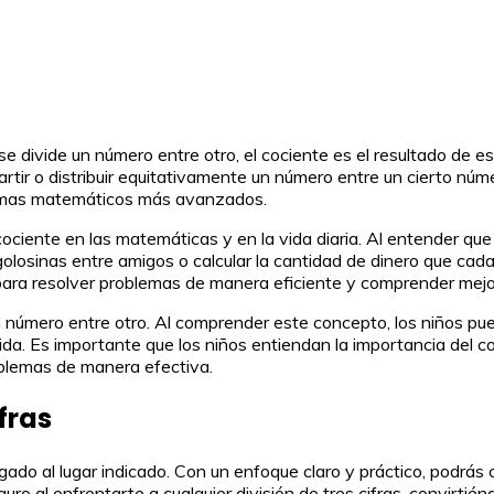
 se divide un número entre otro, el cociente es el resultado de
partir o distribuir equitativamente un número entre un cierto n
blemas matemáticos más avanzados.
iente en las matemáticas y en la vida diaria. Al entender que e
 golosinas entre amigos o calcular la cantidad de dinero que cad
para resolver problemas de manera eficiente y comprender mejo
un número entre otro. Al comprender este concepto, los niños pue
vida. Es importante que los niños entiendan la importancia del c
oblemas de manera efectiva.
fras
legado al lugar indicado. Con un enfoque claro y práctico, podrás
uro al enfrentarte a cualquier división de tres cifras, convirtié