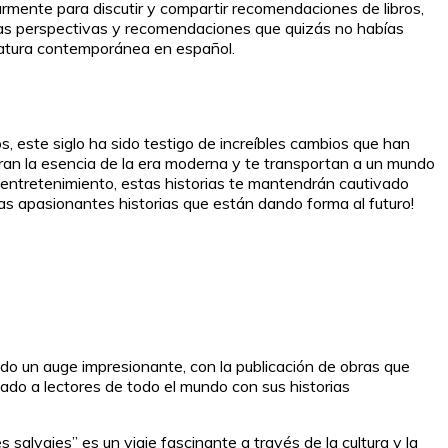
armente para discutir y compartir recomendaciones de libros,
vas perspectivas y recomendaciones que quizás no habías
eratura contemporánea en español.
s, este siglo ha sido testigo de increíbles cambios que han
ran la esencia de la era moderna y te transportan a un mundo
 entretenimiento, estas historias te mantendrán cautivado
tas apasionantes historias que están dando forma al futuro!
tado un auge impresionante, con la publicación de obras que
vado a lectores de todo el mundo con sus historias
salvajes” es un viaje fascinante a través de la cultura y la