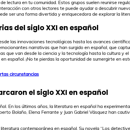
 de lectura en tu comunidad. Estos grupos suelen reunirse regul
teracción con otros lectores te puede ayudar a descubrir nue
uede ser una forma divertida y enriquecedora de explorar la lit
ias del siglo XXI en español
Desde las innovaciones tecnológicas hasta los avances científico
emocionantes narrativas que han surgido en español, que captu
que van desde la ciencia y la tecnología hasta la cultura y el
I en español. ¡No te pierdas la oportunidad de sumergirte en es
ertas circunstancias
arcaron el siglo XXI en español
añol. En los últimos años, la literatura en español ha experimen
Roberto Bolaño, Elena Ferrante y Juan Gabriel Vásquez han cauti
literatura contemporánea en español. Su novela “Los detectives 