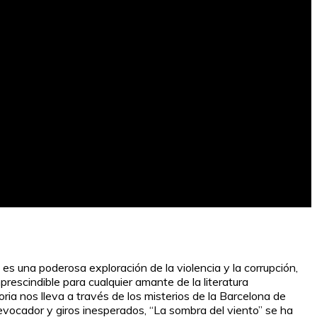
es una poderosa exploración de la violencia y la corrupción,
rescindible para cualquier amante de la literatura
ia nos lleva a través de los misterios de la Barcelona de
evocador y giros inesperados, “La sombra del viento” se ha