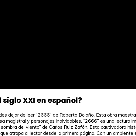
 siglo XXI en español?
edes dejar de leer “2666” de Roberto Bolaño. Esta obra maestra 
a magistral y personajes inolvidables, “2666” es una lectura imp
ombra del viento” de Carlos Ruiz Zafón. Esta cautivadora histor
que atrapa al lector desde la primera página. Con un ambiente 